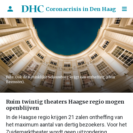
Coronacrisis in Den Haag
Foto: Ook de Koninklijke Schouwburg krijgt een ontheffing (Fleur
Beemster).
Ruim twintig theaters Haagse regio mogen
openblijven
In de Haagse regio krijgen 21 zalen ontheffing van
het maximum aantal van dertig bezoekers. Voor het
Zuiderparktheater wordt geen uitzondering