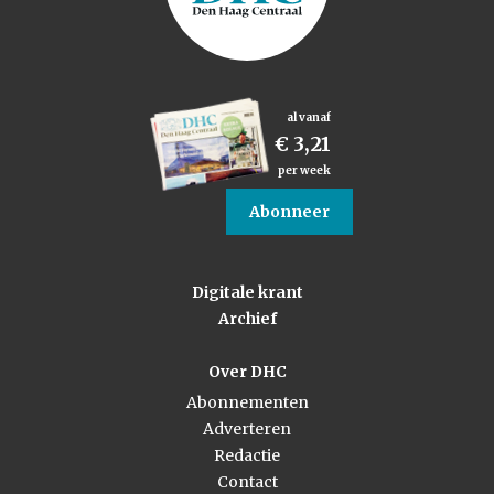
al vanaf
€ 3,21
per week
Abonneer
Digitale krant
Archief
Over DHC
Abonnementen
Adverteren
Redactie
Contact