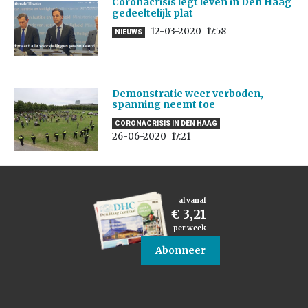
Coronacrisis legt leven in Den Haag
gedeeltelijk plat
12-03-2020
17:58
NIEUWS
Demonstratie weer verboden,
spanning neemt toe
CORONACRISIS IN DEN HAAG
26-06-2020
17:21
al vanaf
€ 3,21
per week
Abonneer