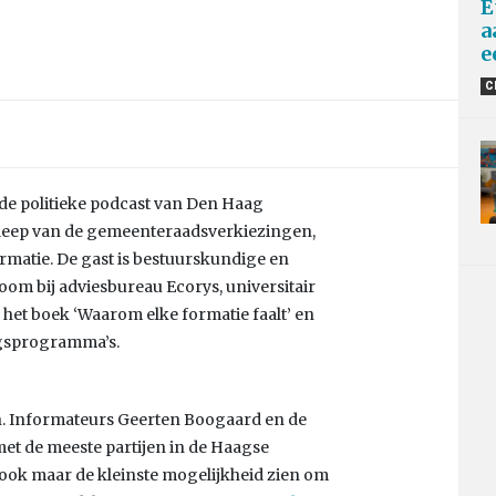
E
a
e
C
’, de politieke podcast van Den Haag
sleep van de gemeenteraadsverkiezingen,
ormatie. De gast is bestuurskundige en
om bij adviesbureau Ecorys, universitair
 het boek ‘Waarom elke formatie faalt’ en
ngsprogramma’s.
n. Informateurs Geerten Boogaard en de
et de meeste partijen in de Haagse
ook maar de kleinste mogelijkheid zien om