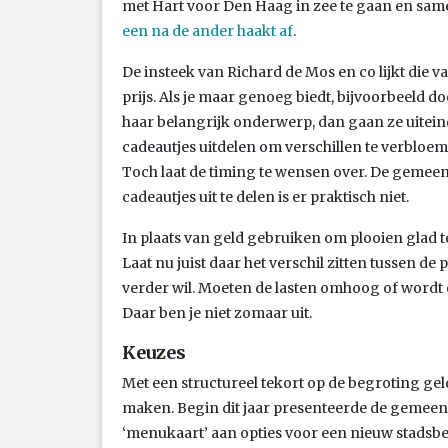
met Hart voor Den Haag in zee te gaan en sam
een na de ander haakt af
.
De insteek van Richard de Mos en co lijkt die
prijs. Als je maar genoeg biedt, bijvoorbeeld do
haar belangrijk onderwerp, dan gaan ze uiteindel
cadeautjes uitdelen om verschillen te verbloe
Toch laat de timing te wensen over. De gemeent
cadeautjes uit te delen is er praktisch niet.
In plaats van geld gebruiken om plooien glad te 
Laat nu juist daar het verschil zitten tussen 
verder wil. Moeten de lasten omhoog of wordt e
Daar ben je niet zomaar uit.
Keuzes
Met een structureel tekort op de begroting ge
maken. Begin dit jaar presenteerde de gemeen
‘menukaart’ aan opties voor een nieuw stadsbe