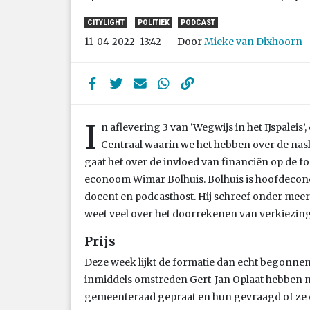
CITYLIGHT
POLITIEK
PODCAST
Door
Mieke van Dixhoorn
11-04-2022
13:42
I
n aflevering 3 van ‘Wegwijs in het IJspaleis
Centraal waarin we het hebben over de na
gaat het over de invloed van financiën op de f
econoom Wimar Bolhuis. Bolhuis is hoofdecono
docent en podcasthost. Hij schreef onder meer
weet veel over het doorrekenen van verkiezi
Prijs
Deze week lijkt de formatie dan echt begonne
inmiddels omstreden Gert-Jan Oplaat hebben m
gemeenteraad gepraat en hun gevraagd of ze 