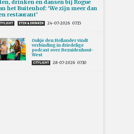
ten, drinken en dansen bij Rogue
an het Buitenhof: ‘We zijn meer dan
en restaurant’
24-07-2026
07:15
ITYLIGHT
ETEN & DRINKEN
Oukje den Hollander vindt
verbinding in driedelige
podcast over Bezuidenhout-
West
28-07-2026
07:10
CITYLIGHT