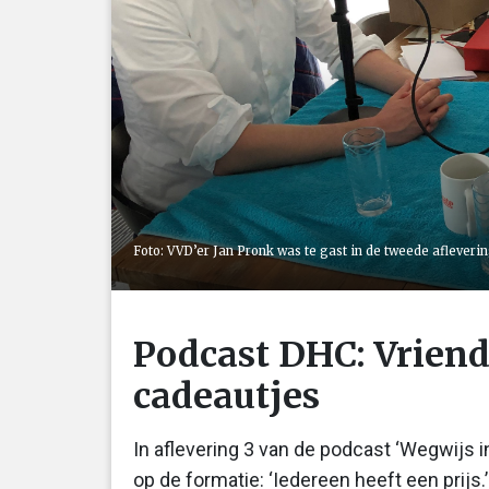
Foto: VVD’er Jan Pronk was te gast in de tweede afleverin
Podcast DHC: Vrien
cadeautjes
In aflevering 3 van de podcast ‘Wegwijs in
op de formatie: ‘Iedereen heeft een prijs.’