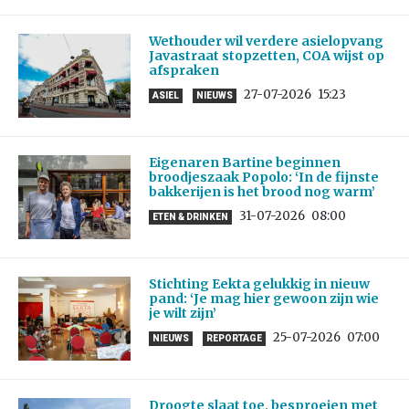
Wethouder wil verdere asielopvang
Javastraat stopzetten, COA wijst op
afspraken
27-07-2026
15:23
ASIEL
NIEUWS
Eigenaren Bartine beginnen
broodjeszaak Popolo: ‘In de fijnste
bakkerijen is het brood nog warm’
31-07-2026
08:00
ETEN & DRINKEN
Stichting Eekta gelukkig in nieuw
pand: ‘Je mag hier gewoon zijn wie
je wilt zijn’
25-07-2026
07:00
NIEUWS
REPORTAGE
Droogte slaat toe, besproeien met