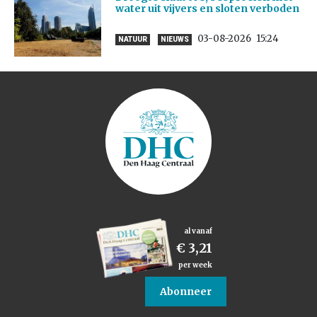
water uit vijvers en sloten verboden
03-08-2026
15:24
NATUUR
NIEUWS
al vanaf
€ 3,21
per week
Abonneer