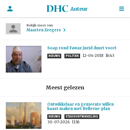
Auteur
Bekijk meer van
Maarten Zeegers
Soap rond Fawaz Jneid duurt voort
12-04-2018
16:43
NIEUWS
POLITIEK
Meest gelezen
Ontwikkelaar en gemeente willen
haast maken met Bellevue-plan
NIEUWS
STADSONTWIKKELING
30-07-2026
11:16