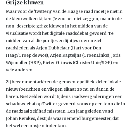
Grijze kluwen
Maar voor de ‘twitterij’ van de Haagse raad moet je niet in
de kleurwolken kijken. Je zou het niet zeggen, maar in de
non-descripte grijze kluwen in het midden van de
visualisatie wordt het digitale raadsdebat gevoerd. Te
midden van al die puntjes en lijntjes roeren zich
raadsleden als Arjen Dubbelaar (Hart voor Den
Haag/Groep de Mos), Arjen Kapteijns (GroenLinks), Joris
Wijsmuller (HSP), Pieter Grinwis (ChristenUnie/SGP) en
vele anderen.
Zij becommentariëren de gemeentepolitiek, delen lokale
nieuwsberichten en vliegen elkaar zo nu en dan in de
haren. Niet zelden wordt tijdens raadsvergaderingen een
schaduwdebat op Twitter gevoerd, soms op een toon die in
de raadzaal zelf had misstaan. Een jaar geleden vond
Johan Remkes, destijds waarnemend burgemeester, dat
het wel een onsje minder kon.