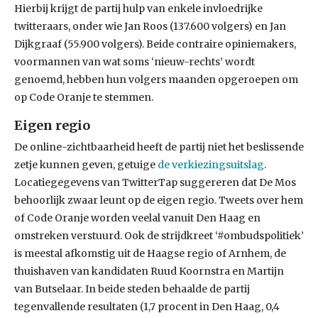
Hierbij krijgt de partij hulp van enkele invloedrijke
twitteraars, onder wie Jan Roos (137.600 volgers) en Jan
Dijkgraaf (55.900 volgers). Beide contraire opiniemakers,
voormannen van wat soms ‘nieuw-rechts’ wordt
genoemd, hebben hun volgers maanden opgeroepen om
op Code Oranje te stemmen.
Eigen regio
De online-zichtbaarheid heeft de partij niet het beslissende
zetje kunnen geven, getuige
de verkiezingsuitslag
.
Locatiegegevens van TwitterTap suggereren dat De Mos
behoorlijk zwaar leunt op de eigen regio. Tweets over hem
of Code Oranje worden veelal vanuit Den Haag en
omstreken verstuurd. Ook de strijdkreet ‘#ombudspolitiek’
is meestal afkomstig uit de Haagse regio of Arnhem, de
thuishaven van kandidaten Ruud Koornstra en Martijn
van Butselaar. In beide steden behaalde de partij
tegenvallende resultaten (1,7 procent in Den Haag, 0,4