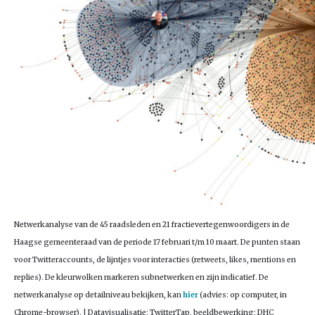
Netwerkanalyse van de 45 raadsleden en 21 fractievertegenwoordigers in de
Haagse gemeenteraad van de periode 17 februari t/m 10 maart. De punten staan
voor Twitteraccounts, de lijntjes voor interacties (retweets, likes, mentions en
replies). De kleurwolken markeren subnetwerken en zijn indicatief. De
netwerkanalyse op detailniveau bekijken, kan
hier
(advies: op computer, in
Chrome-browser). | Datavisualisatie: TwitterTap, beeldbewerking: DHC