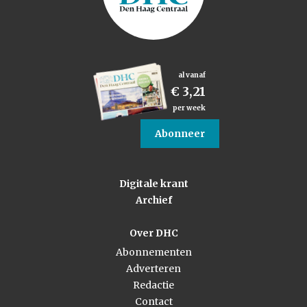
al vanaf
€ 3,21
per week
Abonneer
Digitale krant
Archief
Over DHC
Abonnementen
Adverteren
Redactie
Contact