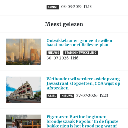
03-03-2019
13:13
KUNST
Meest gelezen
Ontwikkelaar en gemeente willen
haast maken met Bellevue-plan
NIEUWS
STADSONTWIKKELING
30-07-2026
11:16
Wethouder wil verdere asielopvang
Javastraat stopzetten, COA wijst op
afspraken
27-07-2026
15:23
ASIEL
NIEUWS
Eigenaren Bartine beginnen
broodjeszaak Popolo: ‘In de fijnste
bakkerijen is het brood nog warm’