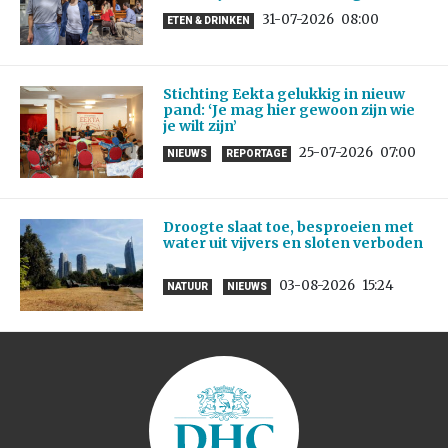
31-07-2026
08:00
ETEN & DRINKEN
Stichting Eekta gelukkig in nieuw
pand: ‘Je mag hier gewoon zijn wie
je wilt zijn’
25-07-2026
07:00
NIEUWS
REPORTAGE
Droogte slaat toe, besproeien met
water uit vijvers en sloten verboden
03-08-2026
15:24
NATUUR
NIEUWS