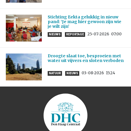
Stichting Eekta gelukkig in nieuw
pand: ‘Je mag hier gewoon zijn wie
je wilt zijn’
25-07-2026
07:00
NIEUWS
REPORTAGE
Droogte slaat toe, besproeien met
water uit vijvers en sloten verboden
03-08-2026
15:24
NATUUR
NIEUWS