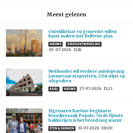
Meest gelezen
Ontwikkelaar en gemeente willen
haast maken met Bellevue-plan
NIEUWS
STADSONTWIKKELING
30-07-2026
11:16
Wethouder wil verdere asielopvang
Javastraat stopzetten, COA wijst op
afspraken
27-07-2026
15:23
ASIEL
NIEUWS
Eigenaren Bartine beginnen
broodjeszaak Popolo: ‘In de fijnste
bakkerijen is het brood nog warm’
31-07-2026
08:00
ETEN & DRINKEN