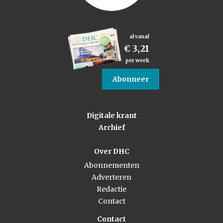
al vanaf
€ 3,21
per week
Abonneer
Digitale krant
Archief
Over DHC
Abonnementen
Adverteren
Redactie
Contact
Contact