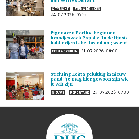
dan een restaurant’
CITYLIGHT
ETEN & DRINKEN
24-07-2026
07:15
Eigenaren Bartine beginnen
broodjeszaak Popolo: ‘In de fijnste
bakkerijen is het brood nog warm’
31-07-2026
08:00
ETEN & DRINKEN
Stichting Eekta gelukkig in nieuw
pand: ‘Je mag hier gewoon zijn wie
je wilt zijn’
25-07-2026
07:00
NIEUWS
REPORTAGE