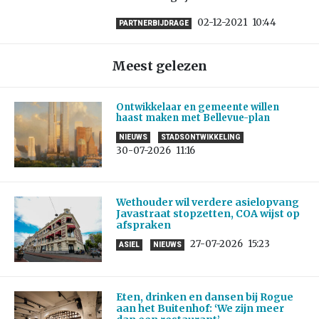
02-12-2021
10:44
PARTNERBIJDRAGE
Meest gelezen
Ontwikkelaar en gemeente willen
haast maken met Bellevue-plan
NIEUWS
STADSONTWIKKELING
30-07-2026
11:16
Wethouder wil verdere asielopvang
Javastraat stopzetten, COA wijst op
afspraken
27-07-2026
15:23
ASIEL
NIEUWS
Eten, drinken en dansen bij Rogue
aan het Buitenhof: ‘We zijn meer