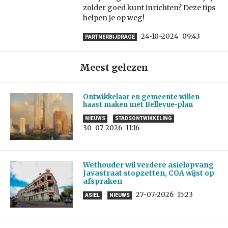
zolder goed kunt inrichten? Deze tips
helpen je op weg!
24-10-2024
09:43
PARTNERBIJDRAGE
Meest gelezen
Ontwikkelaar en gemeente willen
haast maken met Bellevue-plan
NIEUWS
STADSONTWIKKELING
30-07-2026
11:16
Wethouder wil verdere asielopvang
Javastraat stopzetten, COA wijst op
afspraken
27-07-2026
15:23
ASIEL
NIEUWS