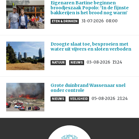
Eigenaren Bartine beginnen
broodjeszaak Popolo: ‘In de fijnste
bakkerijen is het brood nog warm’
31-07-2026
08:00
ETEN & DRINKEN
Droogte slaat toe, besproeien met
water uit vijvers en sloten verboden
03-08-2026
15:24
NATUUR
NIEUWS
Grote duinbrand Wassenaar snel
onder controle
05-08-2026
21:24
NIEUWS
VEILIGHEID