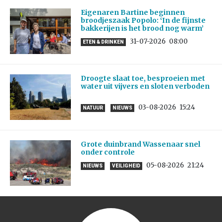
Eigenaren Bartine beginnen
broodjeszaak Popolo: ‘In de fijnste
bakkerijen is het brood nog warm’
31-07-2026
08:00
ETEN & DRINKEN
Droogte slaat toe, besproeien met
water uit vijvers en sloten verboden
03-08-2026
15:24
NATUUR
NIEUWS
Grote duinbrand Wassenaar snel
onder controle
05-08-2026
21:24
NIEUWS
VEILIGHEID