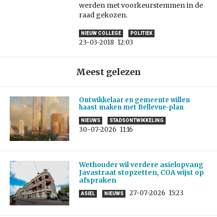
werden met voorkeurstemmen in de
raad gekozen.
NIEUW COLLEGE
POLITIEK
23-03-2018
12:03
Meest gelezen
Ontwikkelaar en gemeente willen
haast maken met Bellevue-plan
NIEUWS
STADSONTWIKKELING
30-07-2026
11:16
Wethouder wil verdere asielopvang
Javastraat stopzetten, COA wijst op
afspraken
27-07-2026
15:23
ASIEL
NIEUWS