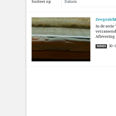
Sorteer op
Zeegezichte
In de serie
verrassend 
Aflevering 
10-
SERIES