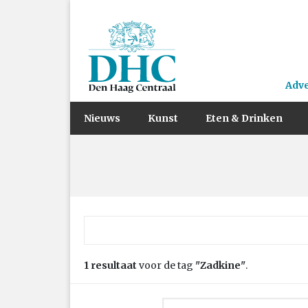
Adv
Nieuws
Kunst
Eten & Drinken
Zoek naar:
1 resultaat
voor de tag
"Zadkine"
.