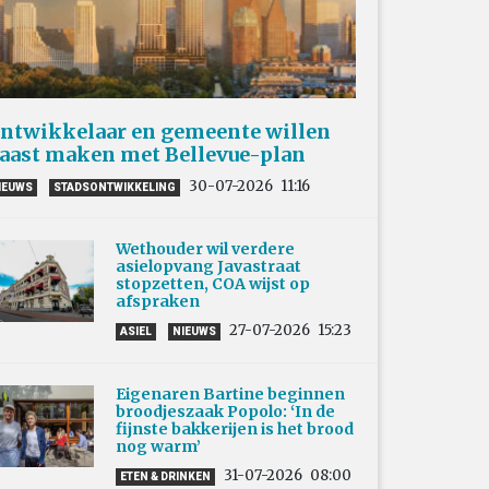
ntwikkelaar en gemeente willen
aast maken met Bellevue-plan
30-07-2026
11:16
IEUWS
STADSONTWIKKELING
Wethouder wil verdere
asielopvang Javastraat
stopzetten, COA wijst op
afspraken
27-07-2026
15:23
ASIEL
NIEUWS
Eigenaren Bartine beginnen
broodjeszaak Popolo: ‘In de
fijnste bakkerijen is het brood
nog warm’
31-07-2026
08:00
ETEN & DRINKEN