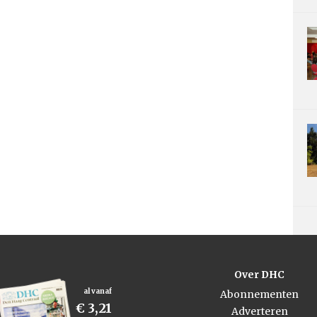
Over DHC
al vanaf
Abonnementen
€ 3,21
Adverteren