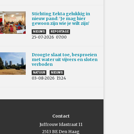
Stichting Eekta gelukkig in
nieuw pand: ‘Je mag hier
gewoon zijn wie je wilt zijn’
NIEUWS
REPORTAGE
25-07-2026
07:00
Droogte slaat toe, besproeien
met water uit vijvers en sloten
verboden
NATUUR
NIEUWS
03-08-2026
15:24
Contact
Juffrouw Idastraat 11
2513 BE Den Haag