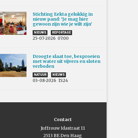
Stichting Eekta gelukkig in
nieuw pand: ‘Je mag hier
gewoon zijn wie je wilt zijn’
NIEUWS
REPORTAGE
25-07-2026
07:00
Droogte slaat toe, besproeien
met water uit vijvers en sloten
verboden
NATUUR
NIEUWS
03-08-2026
15:24
Contact
Juffrouw Idastraat 11
2513 BE Den Haag