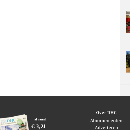
Over DHC
al vanaf
Abonnementen
€ 3,21
Adverteren