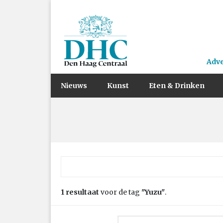
Adv
Nieuws
Kunst
Eten & Drinken
Zoek naar:
1 resultaat
voor de tag
"Yuzu"
.