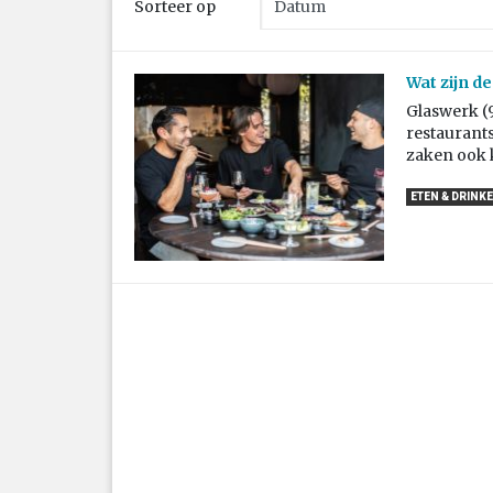
Sorteer op
Wat zijn d
Glaswerk (9
restaurant
zaken ook 
ETEN & DRINK