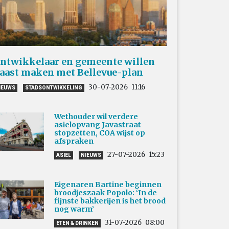
ntwikkelaar en gemeente willen
aast maken met Bellevue-plan
30-07-2026
11:16
IEUWS
STADSONTWIKKELING
Wethouder wil verdere
asielopvang Javastraat
stopzetten, COA wijst op
afspraken
27-07-2026
15:23
ASIEL
NIEUWS
Eigenaren Bartine beginnen
broodjeszaak Popolo: ‘In de
fijnste bakkerijen is het brood
nog warm’
31-07-2026
08:00
ETEN & DRINKEN