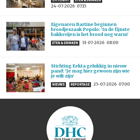
CITYLIGHT
ETEN & DRINKEN
24-07-2026
07:15
Eigenaren Bartine beginnen
broodjeszaak Popolo: ‘In de fijnste
bakkerijen is het brood nog warm’
31-07-2026
08:00
ETEN & DRINKEN
Stichting Eekta gelukkig in nieuw
pand: ‘Je mag hier gewoon zijn wie
je wilt zijn’
25-07-2026
07:00
NIEUWS
REPORTAGE