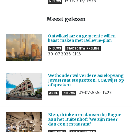
15-03-2019
15:28
NIEUWS
Meest gelezen
Ontwikkelaar en gemeente willen
haast maken met Bellevue-plan
NIEUWS
STADSONTWIKKELING
30-07-2026
11:16
Wethouder wil verdere asielopvang
Javastraat stopzetten, COA wijst op
afspraken
27-07-2026
15:23
ASIEL
NIEUWS
Eten, drinken en dansen bij Rogue
aan het Buitenhof: ‘We zijn meer
dan een restaurant’