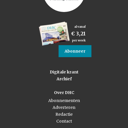
al vanaf
€ 3,21
per week
Abonneer
Digitale krant
Archief
Over DHC
Abonnementen
Adverteren
Redactie
Contact