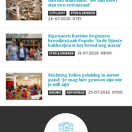
aan het Buitenhof: ‘We zijn meer
dan een restaurant’
CITYLIGHT
ETEN & DRINKEN
24-07-2026
07:15
Eigenaren Bartine beginnen
broodjeszaak Popolo: ‘In de fijnste
bakkerijen is het brood nog warm’
31-07-2026
08:00
ETEN & DRINKEN
Stichting Eekta gelukkig in nieuw
pand: ‘Je mag hier gewoon zijn wie
je wilt zijn’
25-07-2026
07:00
NIEUWS
REPORTAGE