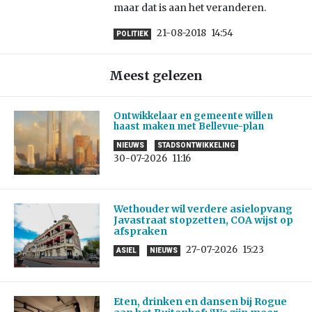
maar dat is aan het veranderen.
21-08-2018
14:54
POLITIEK
Meest gelezen
Ontwikkelaar en gemeente willen
haast maken met Bellevue-plan
NIEUWS
STADSONTWIKKELING
30-07-2026
11:16
Wethouder wil verdere asielopvang
Javastraat stopzetten, COA wijst op
afspraken
27-07-2026
15:23
ASIEL
NIEUWS
Eten, drinken en dansen bij Rogue