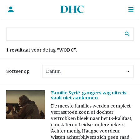
Zoek naar:
1 resultaat
voor de tag
"WODC"
.
Sorteer op
Familie Syrië-gangers zag uitreis
vaak niet aankomen
De meeste families werden compleet
verrast toen zoon of dochter
vertrokken bleek naar het IS-kalifaat,
constateren Leidse onderzoekers.
Achter menig Haagse voordeur
wisten achterblijvers zich geen raad,