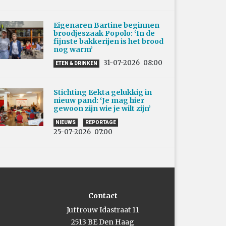
Eigenaren Bartine beginnen
broodjeszaak Popolo: ‘In de
fijnste bakkerijen is het brood
nog warm’
31-07-2026
08:00
ETEN & DRINKEN
Stichting Eekta gelukkig in
nieuw pand: ‘Je mag hier
gewoon zijn wie je wilt zijn’
NIEUWS
REPORTAGE
25-07-2026
07:00
Contact
Juffrouw Idastraat 11
2513 BE Den Haag