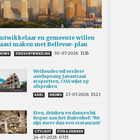
ntwikkelaar en gemeente willen
aast maken met Bellevue-plan
30-07-2026
11:16
IEUWS
STADSONTWIKKELING
Wethouder wil verdere
asielopvang Javastraat
stopzetten, COA wijst op
afspraken
27-07-2026
15:23
ASIEL
NIEUWS
Eten, drinken en dansen bij
Rogue aan het Buitenhof: ‘We
zijn meer dan een restaurant’
CITYLIGHT
ETEN & DRINKEN
24-07-2026
07:15