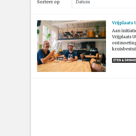
Sorteer op
Vrijplaats
Aan initiat
Vrijplaats 
ontmoeting
kruisbestui
ETEN & DRINK