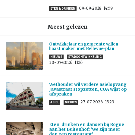
09-09-2018
14:59
ETEN & DRINKEN
Meest gelezen
Ontwikkelaar en gemeente willen
haast maken met Bellevue-plan
NIEUWS
STADSONTWIKKELING
30-07-2026
11:16
Wethouder wil verdere asielopvang
Javastraat stopzetten, COA wijst op
afspraken
27-07-2026
15:23
ASIEL
NIEUWS
Eten, drinken en dansen bij Rogue
aan het Buitenhof: ‘We zijn meer
dan een restaurant’