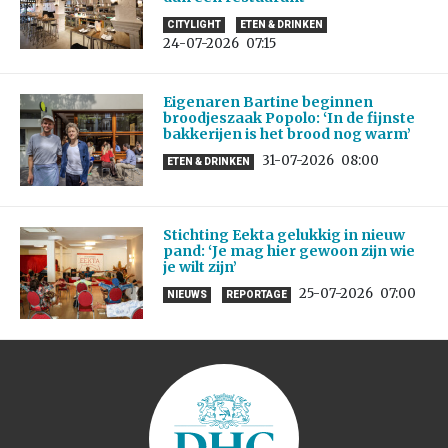
CITYLIGHT
ETEN & DRINKEN
24-07-2026
07:15
Eigenaren Bartine beginnen
broodjeszaak Popolo: ‘In de fijnste
bakkerijen is het brood nog warm’
31-07-2026
08:00
ETEN & DRINKEN
Stichting Eekta gelukkig in nieuw
pand: ‘Je mag hier gewoon zijn wie
je wilt zijn’
25-07-2026
07:00
NIEUWS
REPORTAGE