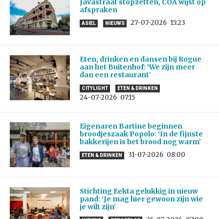
Javastraat stopzetten, COA wijst op
afspraken
27-07-2026
15:23
ASIEL
NIEUWS
Eten, drinken en dansen bij Rogue
aan het Buitenhof: ‘We zijn meer
dan een restaurant’
CITYLIGHT
ETEN & DRINKEN
24-07-2026
07:15
Eigenaren Bartine beginnen
broodjeszaak Popolo: ‘In de fijnste
bakkerijen is het brood nog warm’
31-07-2026
08:00
ETEN & DRINKEN
Stichting Eekta gelukkig in nieuw
pand: ‘Je mag hier gewoon zijn wie
je wilt zijn’