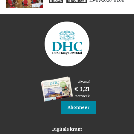
25-07-2026
07:00
NIEUWS
REPORTAGE
al vanaf
€ 3,21
per week
Abonneer
Digitale krant