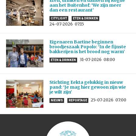
Eten, drinken en dansen bij Rogue
aan het Buitenhof: ‘We zijn meer
dan een restaurant’
CITYLIGHT
ETEN & DRINKEN
24-07-2026
07:15
Eigenaren Bartine beginnen
broodjeszaak Popolo: ‘In de fijnste
bakkerijen is het brood nog warm’
31-07-2026
08:00
ETEN & DRINKEN
Stichting Eekta gelukkig in nieuw
pand: ‘Je mag hier gewoon zijn wie
je wilt zijn’
25-07-2026
07:00
NIEUWS
REPORTAGE