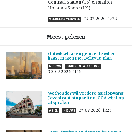
Centraal Station (CS) en station
Hollands Spoor (HS).
12-02-2020
15:22
VERKEER & VERVOER
Meest gelezen
Ontwikkelaar en gemeente willen
haast maken met Bellevue-plan
NIEUWS
STADSONTWIKKELING
30-07-2026
11:16
Wethouder wil verdere asielopvang
Javastraat stopzetten, COA wijst op
afspraken
27-07-2026
15:23
ASIEL
NIEUWS