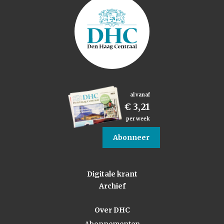
al vanaf
€ 3,21
per week
Abonneer
Digitale krant
Archief
Over DHC