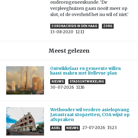
ouderengeneeskunde. ‘De
verpleeghuizen gaan nooit meer op
slot, of de overheid het nu wil of niet.’
CORONACRISIS IN DEN HAAG
ZORG
13-08-2020
12:11
Meest gelezen
Ontwikkelaar en gemeente willen
haast maken met Bellevue-plan
NIEUWS
STADSONTWIKKELING
30-07-2026
11:16
Wethouder wil verdere asielopvang
Javastraat stopzetten, COA wijst op
afspraken
27-07-2026
15:23
ASIEL
NIEUWS