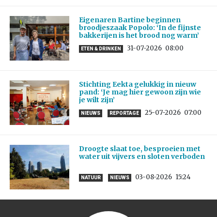
Eigenaren Bartine beginnen
broodjeszaak Popolo: ‘In de fijnste
bakkerijen is het brood nog warm’
31-07-2026
08:00
ETEN & DRINKEN
Stichting Eekta gelukkig in nieuw
pand: ‘Je mag hier gewoon zijn wie
je wilt zijn’
25-07-2026
07:00
NIEUWS
REPORTAGE
Droogte slaat toe, besproeien met
water uit vijvers en sloten verboden
03-08-2026
15:24
NATUUR
NIEUWS