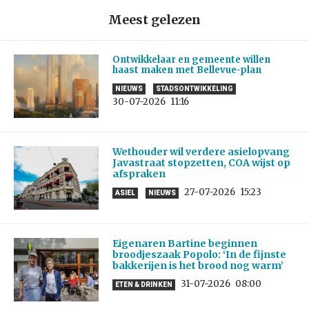
Meest gelezen
Ontwikkelaar en gemeente willen
haast maken met Bellevue-plan
NIEUWS
STADSONTWIKKELING
30-07-2026
11:16
Wethouder wil verdere asielopvang
Javastraat stopzetten, COA wijst op
afspraken
27-07-2026
15:23
ASIEL
NIEUWS
Eigenaren Bartine beginnen
broodjeszaak Popolo: ‘In de fijnste
bakkerijen is het brood nog warm’
31-07-2026
08:00
ETEN & DRINKEN