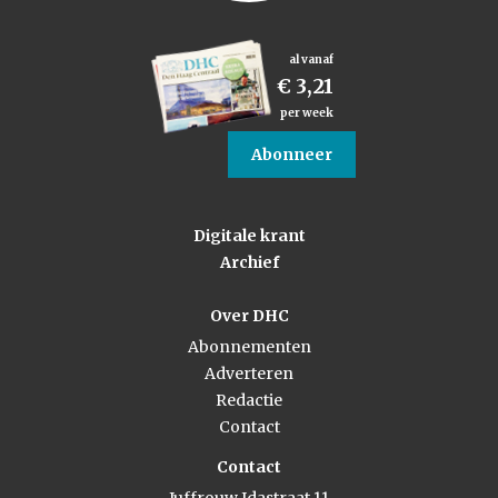
al vanaf
€ 3,21
per week
Abonneer
Digitale krant
Archief
Over DHC
Abonnementen
Adverteren
Redactie
Contact
Contact