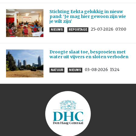
Stichting Eekta gelukkig in nieuw
pand: ‘Je mag hier gewoon zijn wie
je wilt zijn’
25-07-2026
07:00
NIEUWS
REPORTAGE
Droogte slaat toe, besproeien met
water uit vijvers en sloten verboden
03-08-2026
15:24
NATUUR
NIEUWS