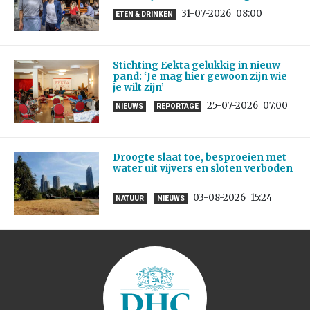
31-07-2026
08:00
ETEN & DRINKEN
Stichting Eekta gelukkig in nieuw
pand: ‘Je mag hier gewoon zijn wie
je wilt zijn’
25-07-2026
07:00
NIEUWS
REPORTAGE
Droogte slaat toe, besproeien met
water uit vijvers en sloten verboden
03-08-2026
15:24
NATUUR
NIEUWS