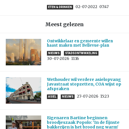
02-07-2022
07:47
ETEN & DRINKEN
Meest gelezen
Ontwikkelaar en gemeente willen
haast maken met Bellevue-plan
NIEUWS
STADSONTWIKKELING
30-07-2026
11:16
Wethouder wil verdere asielopvang
Javastraat stopzetten, COA wijst op
afspraken
27-07-2026
15:23
ASIEL
NIEUWS
Eigenaren Bartine beginnen
broodjeszaak Popolo: ‘In de fijnste
bakkerijen is het brood nog warm’