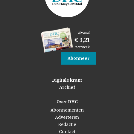
al vanaf
€ 3,21
per week
Abonneer
Digitale krant
Archief
Over DHC
Abonnementen
Adverteren
Redactie
Contact