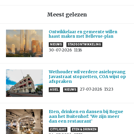
Meest gelezen
Ontwikkelaar en gemeente willen
haast maken met Bellevue-plan
NIEUWS
STADSONTWIKKELING
30-07-2026
11:16
Wethouder wil verdere asielopvang
Javastraat stopzetten, COA wijst op
afspraken
27-07-2026
15:23
ASIEL
NIEUWS
Eten, drinken en dansen bij Rogue
aan het Buitenhof: ‘We zijn meer
dan een restaurant’
CITYLIGHT
ETEN & DRINKEN