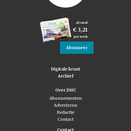
al vanaf
€ 3,21
per week
Abonneer
Digitale krant
Archief
Over DHC
Abonnementen
Adverteren
Redactie
Contact
Contact