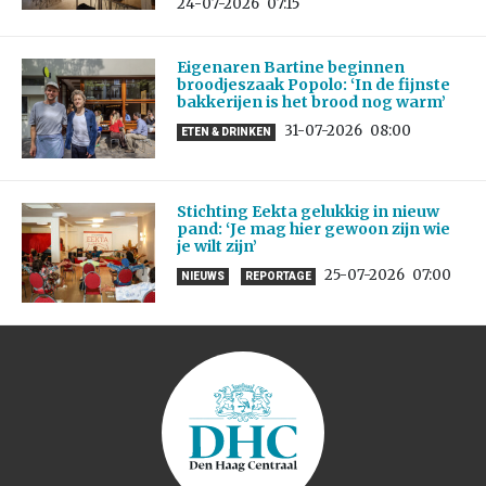
24-07-2026
07:15
Eigenaren Bartine beginnen
broodjeszaak Popolo: ‘In de fijnste
bakkerijen is het brood nog warm’
31-07-2026
08:00
ETEN & DRINKEN
Stichting Eekta gelukkig in nieuw
pand: ‘Je mag hier gewoon zijn wie
je wilt zijn’
25-07-2026
07:00
NIEUWS
REPORTAGE