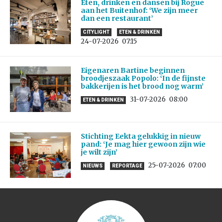
Eten, drinken en dansen bij Rogue
aan het Buitenhof: ‘We zijn meer
dan een restaurant’
CITYLIGHT
ETEN & DRINKEN
24-07-2026
07:15
Eigenaren Bartine beginnen
broodjeszaak Popolo: ‘In de fijnste
bakkerijen is het brood nog warm’
31-07-2026
08:00
ETEN & DRINKEN
Stichting Eekta gelukkig in nieuw
pand: ‘Je mag hier gewoon zijn wie
je wilt zijn’
25-07-2026
07:00
NIEUWS
REPORTAGE