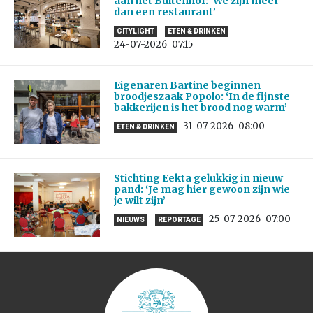
aan het Buitenhof: ‘We zijn meer
dan een restaurant’
CITYLIGHT
ETEN & DRINKEN
24-07-2026
07:15
Eigenaren Bartine beginnen
broodjeszaak Popolo: ‘In de fijnste
bakkerijen is het brood nog warm’
31-07-2026
08:00
ETEN & DRINKEN
Stichting Eekta gelukkig in nieuw
pand: ‘Je mag hier gewoon zijn wie
je wilt zijn’
25-07-2026
07:00
NIEUWS
REPORTAGE