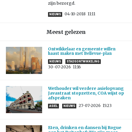
zijn bezorgd.
04-10-2018
11:11
NIEUWS
Meest gelezen
Ontwikkelaar en gemeente willen
haast maken met Bellevue-plan
NIEUWS
STADSONTWIKKELING
30-07-2026
11:16
Wethouder wil verdere asielopvang
Javastraat stopzetten, COA wijst op
afspraken
27-07-2026
15:23
ASIEL
NIEUWS
Eten, drinken en dansen bij Rogue