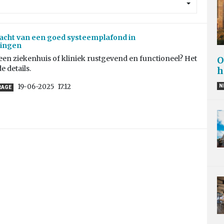
kracht van een goed systeemplafond in
lingen
en ziekenhuis of kliniek rustgevend en functioneel? Het
O
de details.
h
19-06-2025
17:12
N
RAGE