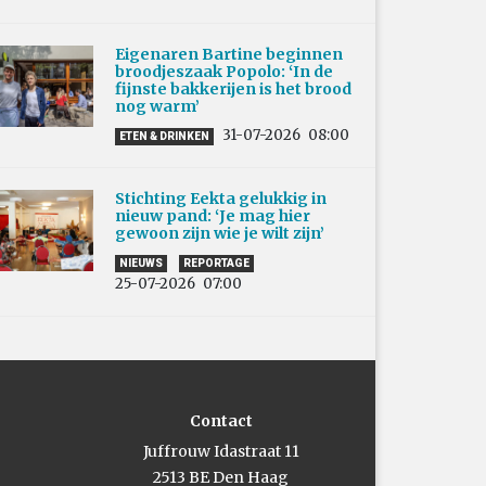
Eigenaren Bartine beginnen
broodjeszaak Popolo: ‘In de
fijnste bakkerijen is het brood
nog warm’
31-07-2026
08:00
ETEN & DRINKEN
Stichting Eekta gelukkig in
nieuw pand: ‘Je mag hier
gewoon zijn wie je wilt zijn’
NIEUWS
REPORTAGE
25-07-2026
07:00
Contact
Juffrouw Idastraat 11
2513 BE Den Haag