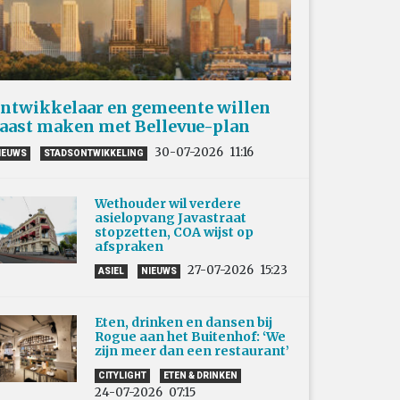
ntwikkelaar en gemeente willen
aast maken met Bellevue-plan
30-07-2026
11:16
IEUWS
STADSONTWIKKELING
Wethouder wil verdere
asielopvang Javastraat
stopzetten, COA wijst op
afspraken
27-07-2026
15:23
ASIEL
NIEUWS
Eten, drinken en dansen bij
Rogue aan het Buitenhof: ‘We
zijn meer dan een restaurant’
CITYLIGHT
ETEN & DRINKEN
24-07-2026
07:15