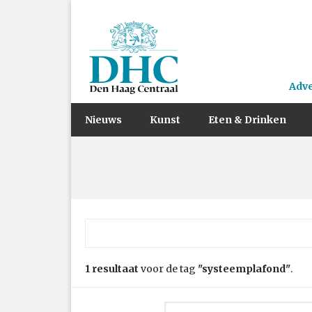
Adv
Nieuws
Kunst
Eten & Drinken
Zoek naar:
1 resultaat
voor de tag
"systeemplafond"
.