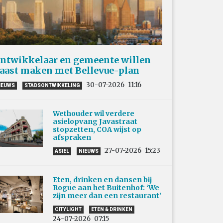
ntwikkelaar en gemeente willen
aast maken met Bellevue-plan
30-07-2026
11:16
IEUWS
STADSONTWIKKELING
Wethouder wil verdere
asielopvang Javastraat
stopzetten, COA wijst op
afspraken
27-07-2026
15:23
ASIEL
NIEUWS
Eten, drinken en dansen bij
Rogue aan het Buitenhof: ‘We
zijn meer dan een restaurant’
CITYLIGHT
ETEN & DRINKEN
24-07-2026
07:15