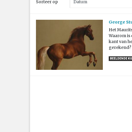
Sorteer op
George Stu
Het Maurits
Waarom is d
kant van he
gerekend?
BEELDENDE K