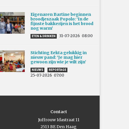
Eigenaren Bartine beginnen
broodjeszaak Popolo: ‘In de
fijnste bakkerijen is het brood
nog warm’
31-07-2026
08:00
ETEN & DRINKEN
Stichting Eekta gelukkig in
nieuw pand: ‘Je mag hier
gewoon zijn wie je wilt zijn’
NIEUWS
REPORTAGE
25-07-2026
07:00
Contact
Juffrouw Idastraat 11
2513 BE Den Haag