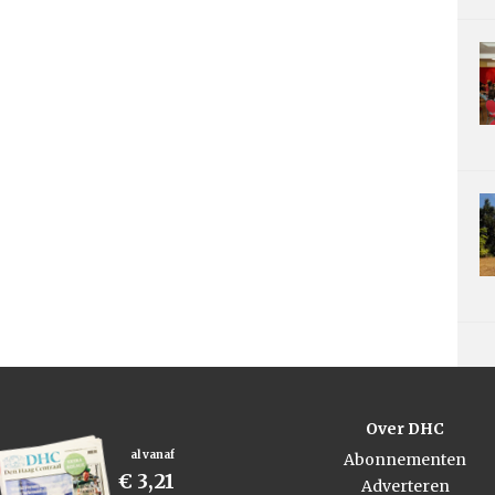
Over DHC
al vanaf
Abonnementen
€ 3,21
Adverteren