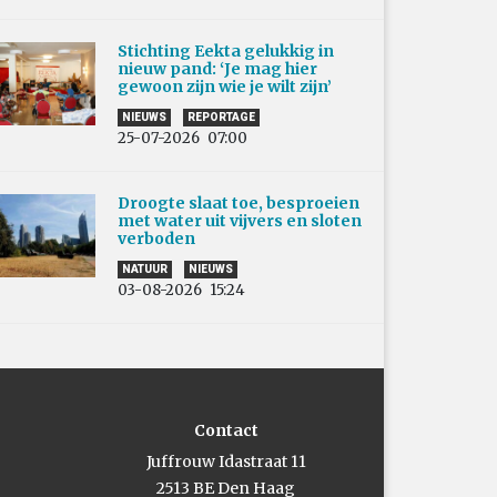
Stichting Eekta gelukkig in
nieuw pand: ‘Je mag hier
gewoon zijn wie je wilt zijn’
NIEUWS
REPORTAGE
25-07-2026
07:00
Droogte slaat toe, besproeien
met water uit vijvers en sloten
verboden
NATUUR
NIEUWS
03-08-2026
15:24
Contact
Juffrouw Idastraat 11
2513 BE Den Haag