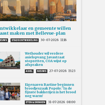
ntwikkelaar en gemeente willen
aast maken met Bellevue-plan
30-07-2026
11:16
IEUWS
STADSONTWIKKELING
Wethouder wil verdere
asielopvang Javastraat
stopzetten, COA wijst op
afspraken
27-07-2026
15:23
ASIEL
NIEUWS
Eigenaren Bartine beginnen
broodjeszaak Popolo: ‘In de
fijnste bakkerijen is het brood
nog warm’
31-07-2026
08:00
ETEN & DRINKEN