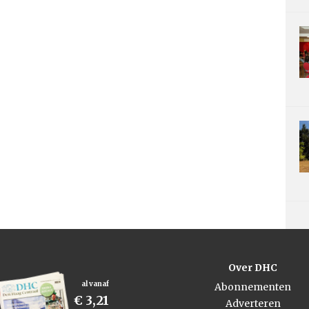
Over DHC
al vanaf
Abonnementen
€ 3,21
Adverteren