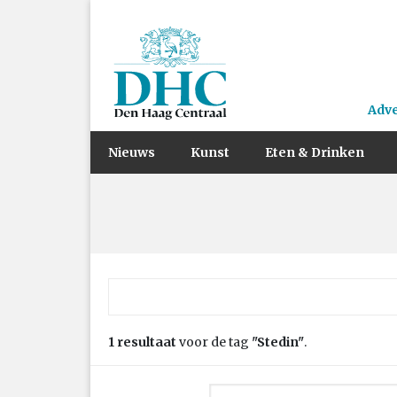
Adv
Nieuws
Kunst
Eten & Drinken
Zoek naar:
1 resultaat
voor de tag
"Stedin"
.