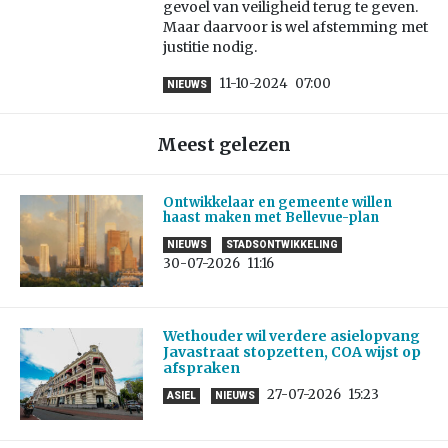
gevoel van veiligheid terug te geven.
Maar daarvoor is wel afstemming met
justitie nodig.
11-10-2024
07:00
NIEUWS
Meest gelezen
Ontwikkelaar en gemeente willen
haast maken met Bellevue-plan
NIEUWS
STADSONTWIKKELING
30-07-2026
11:16
Wethouder wil verdere asielopvang
Javastraat stopzetten, COA wijst op
afspraken
27-07-2026
15:23
ASIEL
NIEUWS