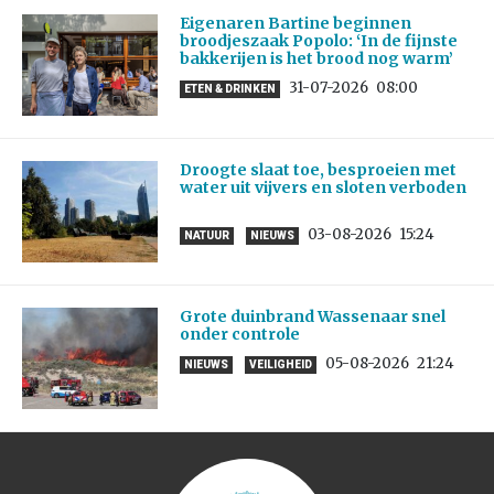
Eigenaren Bartine beginnen
broodjeszaak Popolo: ‘In de fijnste
bakkerijen is het brood nog warm’
31-07-2026
08:00
ETEN & DRINKEN
Droogte slaat toe, besproeien met
water uit vijvers en sloten verboden
03-08-2026
15:24
NATUUR
NIEUWS
Grote duinbrand Wassenaar snel
onder controle
05-08-2026
21:24
NIEUWS
VEILIGHEID