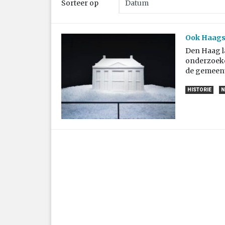
Sorteer op
Ook Haagse
Den Haag la
onderzoeke
de gemeent
HISTORIE
N