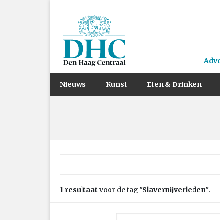
Adv
Nieuws
Kunst
Eten & Drinken
Zoek naar:
1 resultaat
voor de tag
"Slavernijverleden"
.