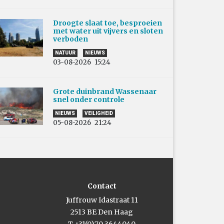
Droogte slaat toe, besproeien
met water uit vijvers en sloten
verboden
NATUUR
NIEUWS
03-08-2026
15:24
Grote duinbrand Wassenaar
snel onder controle
NIEUWS
VEILIGHEID
05-08-2026
21:24
Contact
Juffrouw Idastraat 11
2513 BE Den Haag