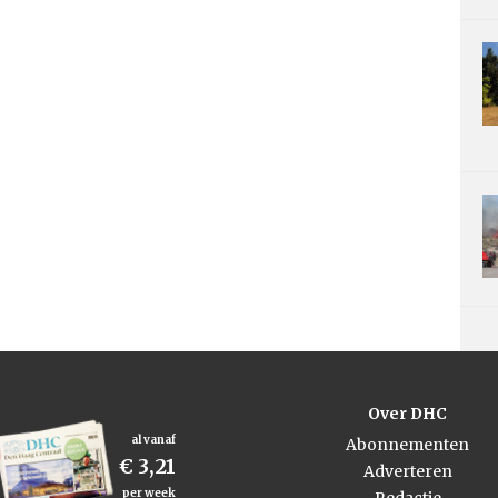
Over DHC
al vanaf
Abonnementen
€ 3,21
Adverteren
per week