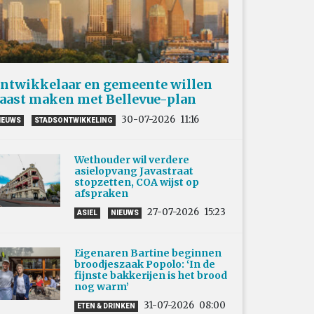
ntwikkelaar en gemeente willen
aast maken met Bellevue-plan
30-07-2026
11:16
IEUWS
STADSONTWIKKELING
Wethouder wil verdere
asielopvang Javastraat
stopzetten, COA wijst op
afspraken
27-07-2026
15:23
ASIEL
NIEUWS
Eigenaren Bartine beginnen
broodjeszaak Popolo: ‘In de
fijnste bakkerijen is het brood
nog warm’
31-07-2026
08:00
ETEN & DRINKEN