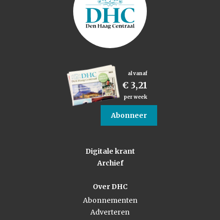
al vanaf
€ 3,21
per week
Abonneer
Digitale krant
Archief
Over DHC
Abonnementen
Adverteren