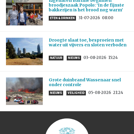
Eigenaren Bartine beginnen
broodjeszaak Popolo: ‘In de fijnste
bakkerijen is het brood nog warm’
31-07-2026
08:00
ETEN & DRINKEN
Droogte slaat toe, besproeien met
water uit vijvers en sloten verboden
03-08-2026
15:24
NATUUR
NIEUWS
Grote duinbrand Wassenaar snel
onder controle
05-08-2026
21:24
NIEUWS
VEILIGHEID