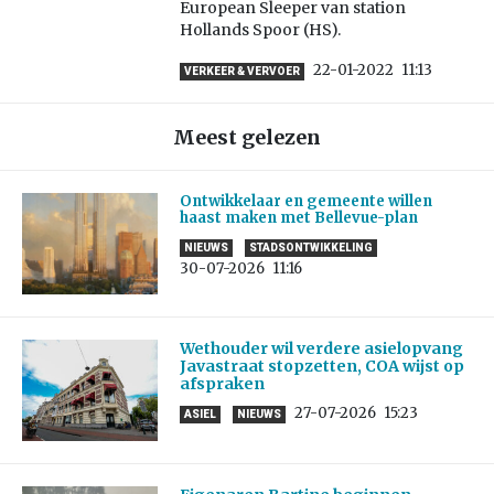
European Sleeper van station
Hollands Spoor (HS).
22-01-2022
11:13
VERKEER & VERVOER
Meest gelezen
Ontwikkelaar en gemeente willen
haast maken met Bellevue-plan
NIEUWS
STADSONTWIKKELING
30-07-2026
11:16
Wethouder wil verdere asielopvang
Javastraat stopzetten, COA wijst op
afspraken
27-07-2026
15:23
ASIEL
NIEUWS