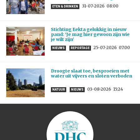
31-07-2026
08:00
ETEN & DRINKEN
Stichting Eekta gelukkig in nieuw
pand: ‘Je mag hier gewoon zijn wie
je wilt zijn’
25-07-2026
07:00
NIEUWS
REPORTAGE
Droogte slaat toe, besproeien met
water uit vijvers en sloten verboden
03-08-2026
15:24
NATUUR
NIEUWS