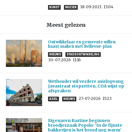
18-09-2021
13:04
KUNST
MUZIEK
Meest gelezen
Ontwikkelaar en gemeente willen
haast maken met Bellevue-plan
NIEUWS
STADSONTWIKKELING
30-07-2026
11:16
Wethouder wil verdere asielopvang
Javastraat stopzetten, COA wijst op
afspraken
27-07-2026
15:23
ASIEL
NIEUWS
Eigenaren Bartine beginnen
broodjeszaak Popolo: ‘In de fijnste
bakkerijen is het brood nog warm’