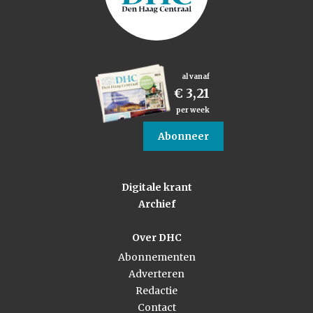
al vanaf
€ 3,21
per week
Abonneer
Digitale krant
Archief
Over DHC
Abonnementen
Adverteren
Redactie
Contact