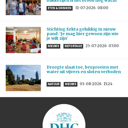
bakkerijen is het brood nog warm’
31-07-2026
08:00
ETEN & DRINKEN
Stichting Eekta gelukkig in nieuw
pand: ‘Je mag hier gewoon zijn wie
je wilt zijn’
25-07-2026
07:00
NIEUWS
REPORTAGE
Droogte slaat toe, besproeien met
water uit vijvers en sloten verboden
03-08-2026
15:24
NATUUR
NIEUWS