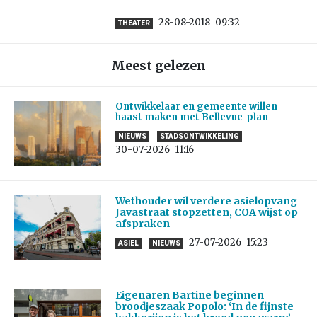
28-08-2018
09:32
THEATER
Meest gelezen
Ontwikkelaar en gemeente willen
haast maken met Bellevue-plan
NIEUWS
STADSONTWIKKELING
30-07-2026
11:16
Wethouder wil verdere asielopvang
Javastraat stopzetten, COA wijst op
afspraken
27-07-2026
15:23
ASIEL
NIEUWS
Eigenaren Bartine beginnen
broodjeszaak Popolo: ‘In de fijnste