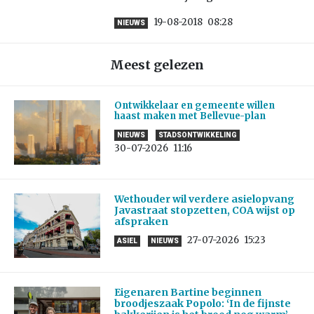
19-08-2018
08:28
NIEUWS
Meest gelezen
Ontwikkelaar en gemeente willen
haast maken met Bellevue-plan
NIEUWS
STADSONTWIKKELING
30-07-2026
11:16
Wethouder wil verdere asielopvang
Javastraat stopzetten, COA wijst op
afspraken
27-07-2026
15:23
ASIEL
NIEUWS
Eigenaren Bartine beginnen
broodjeszaak Popolo: ‘In de fijnste