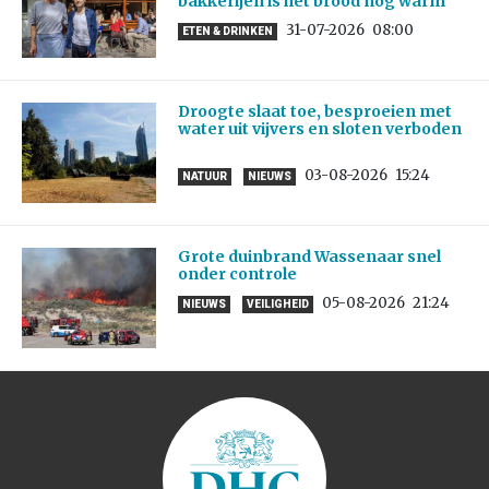
bakkerijen is het brood nog warm’
31-07-2026
08:00
ETEN & DRINKEN
Droogte slaat toe, besproeien met
water uit vijvers en sloten verboden
03-08-2026
15:24
NATUUR
NIEUWS
Grote duinbrand Wassenaar snel
onder controle
05-08-2026
21:24
NIEUWS
VEILIGHEID