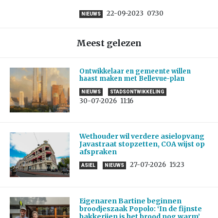
22-09-2023
07:30
NIEUWS
Meest gelezen
Ontwikkelaar en gemeente willen
haast maken met Bellevue-plan
NIEUWS
STADSONTWIKKELING
30-07-2026
11:16
Wethouder wil verdere asielopvang
Javastraat stopzetten, COA wijst op
afspraken
27-07-2026
15:23
ASIEL
NIEUWS
Eigenaren Bartine beginnen
broodjeszaak Popolo: ‘In de fijnste
bakkerijen is het brood nog warm’