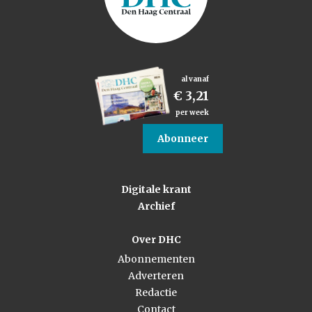
al vanaf
€ 3,21
per week
Abonneer
Digitale krant
Archief
Over DHC
Abonnementen
Adverteren
Redactie
Contact