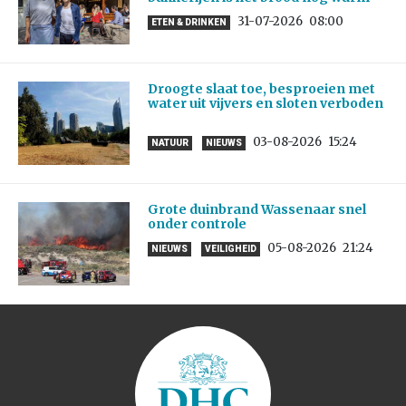
31-07-2026
08:00
ETEN & DRINKEN
Droogte slaat toe, besproeien met
water uit vijvers en sloten verboden
03-08-2026
15:24
NATUUR
NIEUWS
Grote duinbrand Wassenaar snel
onder controle
05-08-2026
21:24
NIEUWS
VEILIGHEID