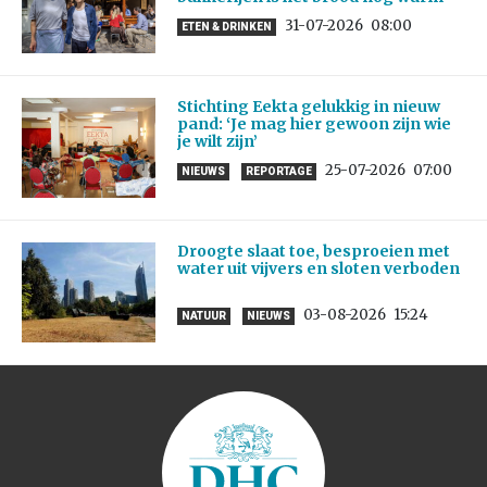
31-07-2026
08:00
ETEN & DRINKEN
Stichting Eekta gelukkig in nieuw
pand: ‘Je mag hier gewoon zijn wie
je wilt zijn’
25-07-2026
07:00
NIEUWS
REPORTAGE
Droogte slaat toe, besproeien met
water uit vijvers en sloten verboden
03-08-2026
15:24
NATUUR
NIEUWS