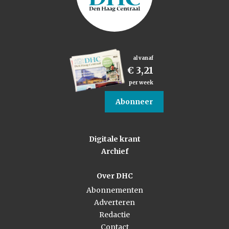
al vanaf
€ 3,21
per week
Abonneer
Digitale krant
Archief
Over DHC
Abonnementen
Adverteren
Redactie
Contact