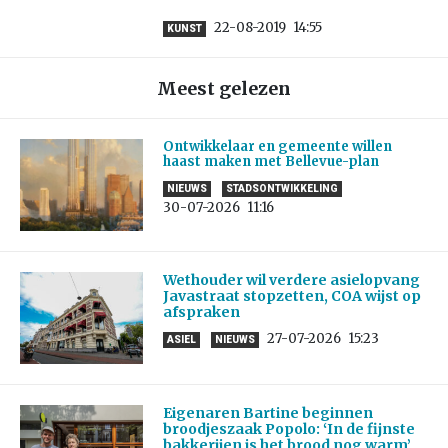
22-08-2019
14:55
KUNST
Meest gelezen
Ontwikkelaar en gemeente willen
haast maken met Bellevue-plan
NIEUWS
STADSONTWIKKELING
30-07-2026
11:16
Wethouder wil verdere asielopvang
Javastraat stopzetten, COA wijst op
afspraken
27-07-2026
15:23
ASIEL
NIEUWS
Eigenaren Bartine beginnen
broodjeszaak Popolo: ‘In de fijnste
bakkerijen is het brood nog warm’