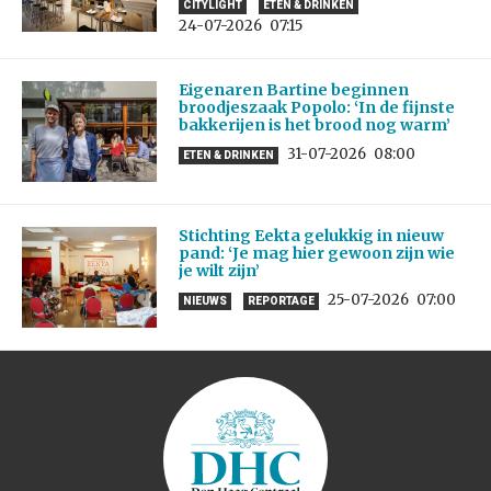
CITYLIGHT
ETEN & DRINKEN
24-07-2026
07:15
Eigenaren Bartine beginnen
broodjeszaak Popolo: ‘In de fijnste
bakkerijen is het brood nog warm’
31-07-2026
08:00
ETEN & DRINKEN
Stichting Eekta gelukkig in nieuw
pand: ‘Je mag hier gewoon zijn wie
je wilt zijn’
25-07-2026
07:00
NIEUWS
REPORTAGE