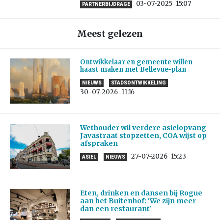
03-07-2025
15:07
PARTNERBIJDRAGE
Meest gelezen
Ontwikkelaar en gemeente willen
haast maken met Bellevue-plan
NIEUWS
STADSONTWIKKELING
30-07-2026
11:16
Wethouder wil verdere asielopvang
Javastraat stopzetten, COA wijst op
afspraken
27-07-2026
15:23
ASIEL
NIEUWS
Eten, drinken en dansen bij Rogue
aan het Buitenhof: ‘We zijn meer
dan een restaurant’