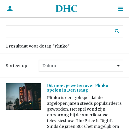
Zoek naar:
1 resultaat
voor de tag
"Plinko"
.
Sorteer op
Dit moet je weten over Plinko
spelen in Den Haag
Plinko is een gokspel dat de
afgelopen jaren steeds populairder is
geworden. Het spel vond zijn
oorsprong bij de Amerikaanse
televisieshow ‘The Price Is Right’.
Sinds de jaren 80 is het mogelijk om