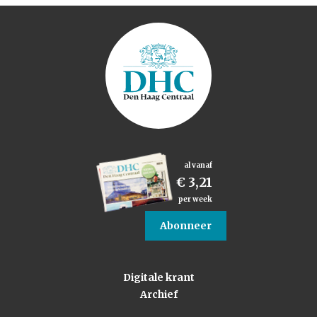
al vanaf
€ 3,21
per week
Abonneer
Digitale krant
Archief