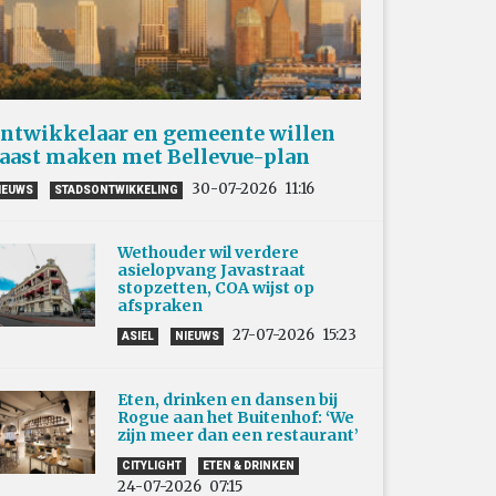
ntwikkelaar en gemeente willen
aast maken met Bellevue-plan
30-07-2026
11:16
IEUWS
STADSONTWIKKELING
Wethouder wil verdere
asielopvang Javastraat
stopzetten, COA wijst op
afspraken
27-07-2026
15:23
ASIEL
NIEUWS
Eten, drinken en dansen bij
Rogue aan het Buitenhof: ‘We
zijn meer dan een restaurant’
CITYLIGHT
ETEN & DRINKEN
24-07-2026
07:15