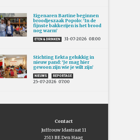
Eigenaren Bartine beginnen
broodjeszaak Popolo: ‘In de
fijnste bakkerijen is het brood
nog warm’
31-07-2026
08:00
ETEN & DRINKEN
Stichting Eekta gelukkig in
nieuw pand: ‘Je mag hier
gewoon zijn wie je wilt zijn’
NIEUWS
REPORTAGE
25-07-2026
07:00
Contact
Juffrouw Idastraat 11
2513 BE Den Haag