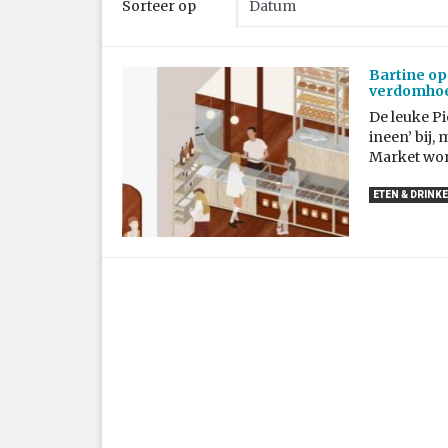
Sorteer op
Bartine ope
verdomhoe
De leuke Pie
ineen’ bij,
Market wor
ETEN & DRINK