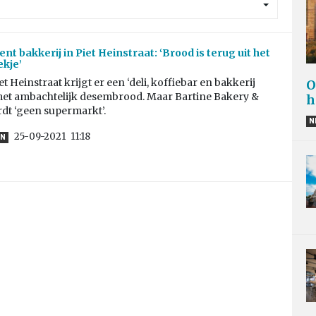
nt bakkerij in Piet Heinstraat: ‘Brood is terug uit het
kje’
t Heinstraat krijgt er een ‘deli, koffiebar en bakkerij
O
 met ambachtelijk desembrood. Maar Bartine Bakery &
h
dt ‘geen supermarkt’.
N
25-09-2021
11:18
EN