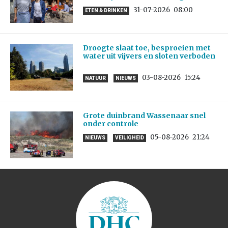
31-07-2026
08:00
ETEN & DRINKEN
Droogte slaat toe, besproeien met
water uit vijvers en sloten verboden
03-08-2026
15:24
NATUUR
NIEUWS
Grote duinbrand Wassenaar snel
onder controle
05-08-2026
21:24
NIEUWS
VEILIGHEID