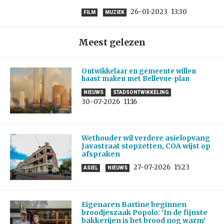
26-01-2023
13:30
FILM
MUZIEK
Meest gelezen
Ontwikkelaar en gemeente willen
haast maken met Bellevue-plan
NIEUWS
STADSONTWIKKELING
30-07-2026
11:16
Wethouder wil verdere asielopvang
Javastraat stopzetten, COA wijst op
afspraken
27-07-2026
15:23
ASIEL
NIEUWS
Eigenaren Bartine beginnen
broodjeszaak Popolo: ‘In de fijnste
bakkerijen is het brood nog warm’