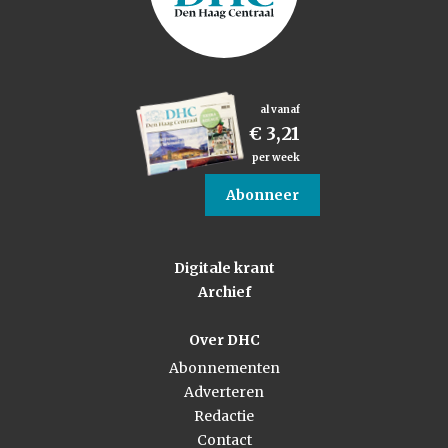
al vanaf
€ 3,21
per week
Abonneer
Digitale krant
Archief
Over DHC
Abonnementen
Adverteren
Redactie
Contact