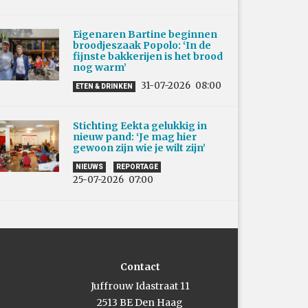
Eigenaren Bartine beginnen
broodjeszaak Popolo: ‘In de
fijnste bakkerijen is het brood
nog warm’
31-07-2026
08:00
ETEN & DRINKEN
Stichting Eekta gelukkig in
nieuw pand: ‘Je mag hier
gewoon zijn wie je wilt zijn’
NIEUWS
REPORTAGE
25-07-2026
07:00
Contact
Juffrouw Idastraat 11
2513 BE Den Haag