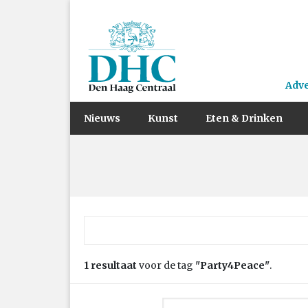
Adv
Nieuws
Kunst
Eten & Drinken
Zoek naar:
1 resultaat
voor de tag
"Party4Peace"
.