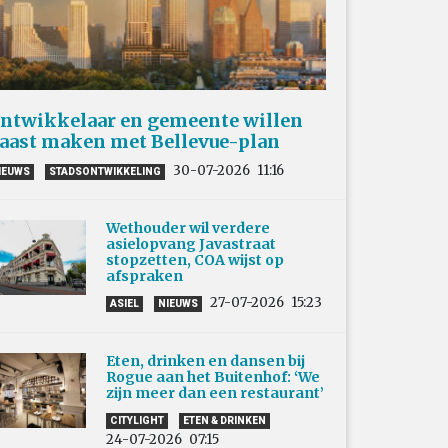
ntwikkelaar en gemeente willen
aast maken met Bellevue-plan
30-07-2026
11:16
IEUWS
STADSONTWIKKELING
Wethouder wil verdere
asielopvang Javastraat
stopzetten, COA wijst op
afspraken
27-07-2026
15:23
ASIEL
NIEUWS
Eten, drinken en dansen bij
Rogue aan het Buitenhof: ‘We
zijn meer dan een restaurant’
CITYLIGHT
ETEN & DRINKEN
24-07-2026
07:15