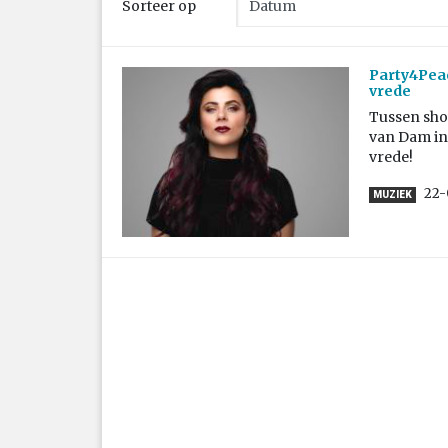
Sorteer op
Party4Peac
vrede
Tussen show
van Dam in 
vrede!
22-
MUZIEK