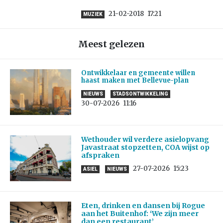
21-02-2018
17:21
MUZIEK
Meest gelezen
Ontwikkelaar en gemeente willen
haast maken met Bellevue-plan
NIEUWS
STADSONTWIKKELING
30-07-2026
11:16
Wethouder wil verdere asielopvang
Javastraat stopzetten, COA wijst op
afspraken
27-07-2026
15:23
ASIEL
NIEUWS
Eten, drinken en dansen bij Rogue
aan het Buitenhof: ‘We zijn meer
dan een restaurant’