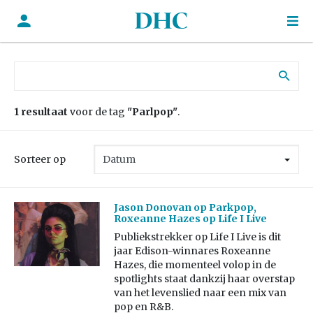
Zoek naar:
1 resultaat
voor de tag
"Parlpop"
.
Sorteer op
Jason Donovan op Parkpop,
Roxeanne Hazes op Life I Live
Publiekstrekker op Life I Live is dit
jaar Edison-winnares Roxeanne
Hazes, die momenteel volop in de
spotlights staat dankzij haar overstap
van het levenslied naar een mix van
pop en R&B.