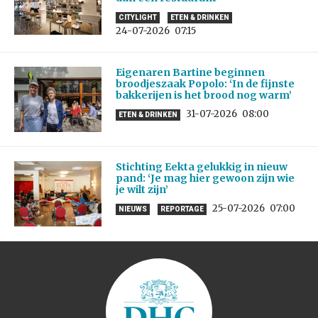
CITYLIGHT
ETEN & DRINKEN
24-07-2026
07:15
Eigenaren Bartine beginnen
broodjeszaak Popolo: ‘In de fijnste
bakkerijen is het brood nog warm’
31-07-2026
08:00
ETEN & DRINKEN
Stichting Eekta gelukkig in nieuw
pand: ‘Je mag hier gewoon zijn wie
je wilt zijn’
25-07-2026
07:00
NIEUWS
REPORTAGE