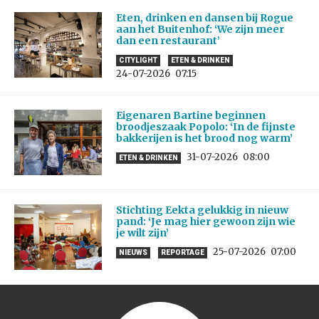
Eten, drinken en dansen bij Rogue
aan het Buitenhof: ‘We zijn meer
dan een restaurant’
CITYLIGHT
ETEN & DRINKEN
24-07-2026
07:15
Eigenaren Bartine beginnen
broodjeszaak Popolo: ‘In de fijnste
bakkerijen is het brood nog warm’
31-07-2026
08:00
ETEN & DRINKEN
Stichting Eekta gelukkig in nieuw
pand: ‘Je mag hier gewoon zijn wie
je wilt zijn’
25-07-2026
07:00
NIEUWS
REPORTAGE