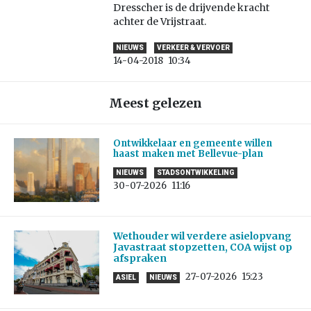
Dresscher is de drijvende kracht
achter de Vrijstraat.
NIEUWS
VERKEER & VERVOER
14-04-2018
10:34
Meest gelezen
Ontwikkelaar en gemeente willen
haast maken met Bellevue-plan
NIEUWS
STADSONTWIKKELING
30-07-2026
11:16
Wethouder wil verdere asielopvang
Javastraat stopzetten, COA wijst op
afspraken
27-07-2026
15:23
ASIEL
NIEUWS