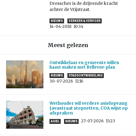
Dresscher is de drijvende kracht
achter de Vrijstraat.
NIEUWS
VERKEER & VERVOER
14-04-2018
10:34
Meest gelezen
Ontwikkelaar en gemeente willen
haast maken met Bellevue-plan
NIEUWS
STADSONTWIKKELING
30-07-2026
11:16
Wethouder wil verdere asielopvang
Javastraat stopzetten, COA wijst op
afspraken
27-07-2026
15:23
ASIEL
NIEUWS