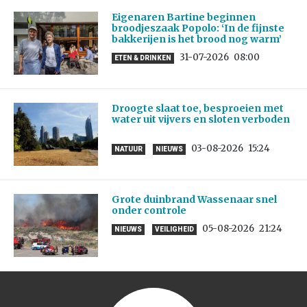
Eigenaren Bartine beginnen
broodjeszaak Popolo: ‘In de fijnste
bakkerijen is het brood nog warm’
31-07-2026
08:00
ETEN & DRINKEN
Droogte slaat toe, besproeien met
water uit vijvers en sloten verboden
03-08-2026
15:24
NATUUR
NIEUWS
Grote duinbrand Wassenaar snel
onder controle
05-08-2026
21:24
NIEUWS
VEILIGHEID