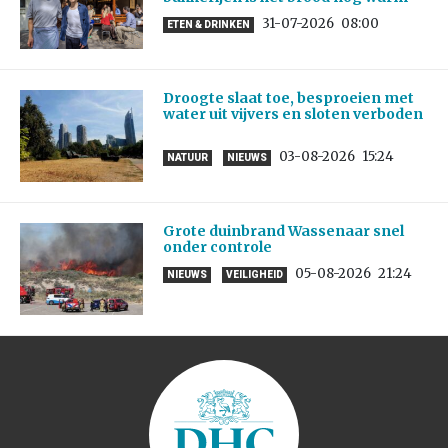
31-07-2026
08:00
ETEN & DRINKEN
Droogte slaat toe, besproeien met
water uit vijvers en sloten verboden
03-08-2026
15:24
NATUUR
NIEUWS
Grote duinbrand Wassenaar snel
onder controle
05-08-2026
21:24
NIEUWS
VEILIGHEID