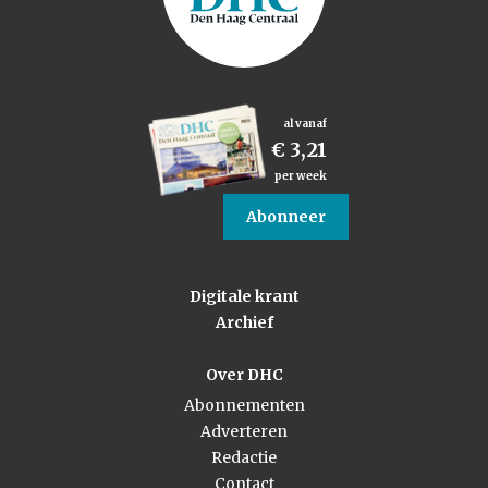
al vanaf
€ 3,21
per week
Abonneer
Digitale krant
Archief
Over DHC
Abonnementen
Adverteren
Redactie
Contact