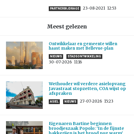
23-08-2021
12:53
PARTNERBIJDRAGE
Meest gelezen
Ontwikkelaar en gemeente willen
haast maken met Bellevue-plan
NIEUWS
STADSONTWIKKELING
30-07-2026
11:16
Wethouder wil verdere asielopvang
Javastraat stopzetten, COA wijst op
afspraken
27-07-2026
15:23
ASIEL
NIEUWS
Eigenaren Bartine beginnen
broodjeszaak Popolo: ‘In de fijnste
bakkerijen is het brood nog warm’