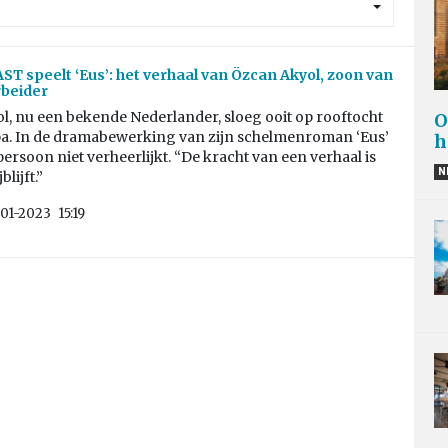
ST speelt ‘Eus’: het verhaal van Özcan Akyol, zoon van
rbeider
l, nu een bekende Nederlander, sloeg ooit op rooftocht
O
a. In de dramabewerking van zijn schelmenroman ‘Eus’
h
persoon niet verheerlijkt. “De kracht van een verhaal is
N
blijft.”
-01-2023
15:19