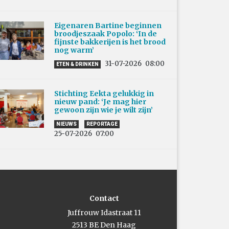
Eigenaren Bartine beginnen
broodjeszaak Popolo: ‘In de
fijnste bakkerijen is het brood
nog warm’
31-07-2026
08:00
ETEN & DRINKEN
Stichting Eekta gelukkig in
nieuw pand: ‘Je mag hier
gewoon zijn wie je wilt zijn’
NIEUWS
REPORTAGE
25-07-2026
07:00
Contact
Juffrouw Idastraat 11
2513 BE Den Haag