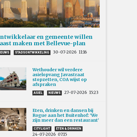
ntwikkelaar en gemeente willen
aast maken met Bellevue-plan
30-07-2026
11:16
IEUWS
STADSONTWIKKELING
Wethouder wil verdere
asielopvang Javastraat
stopzetten, COA wijst op
afspraken
27-07-2026
15:23
ASIEL
NIEUWS
Eten, drinken en dansen bij
Rogue aan het Buitenhof: ‘We
zijn meer dan een restaurant’
CITYLIGHT
ETEN & DRINKEN
24-07-2026
07:15