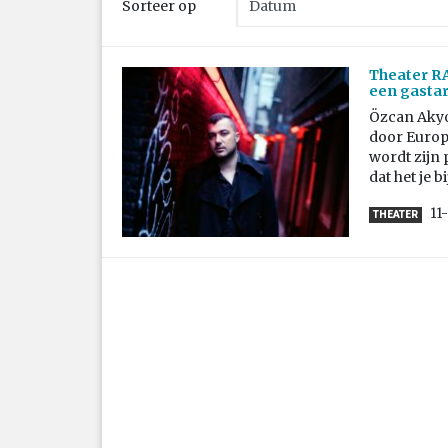
Sorteer op
Theater RA
een gasta
Özcan Akyo
door Europ
wordt zijn 
dat het je bij
11
THEATER