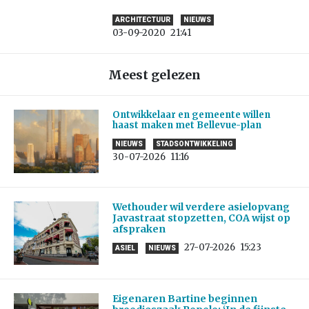
ARCHITECTUUR
NIEUWS
03-09-2020
21:41
Meest gelezen
Ontwikkelaar en gemeente willen
haast maken met Bellevue-plan
NIEUWS
STADSONTWIKKELING
30-07-2026
11:16
Wethouder wil verdere asielopvang
Javastraat stopzetten, COA wijst op
afspraken
27-07-2026
15:23
ASIEL
NIEUWS
Eigenaren Bartine beginnen