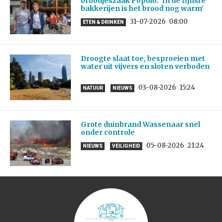
broodjeszaak Popolo: ‘In de fijnste
bakkerijen is het brood nog warm’
31-07-2026
08:00
ETEN & DRINKEN
Droogte slaat toe, besproeien met
water uit vijvers en sloten verboden
03-08-2026
15:24
NATUUR
NIEUWS
Grote duinbrand Wassenaar snel
onder controle
05-08-2026
21:24
NIEUWS
VEILIGHEID