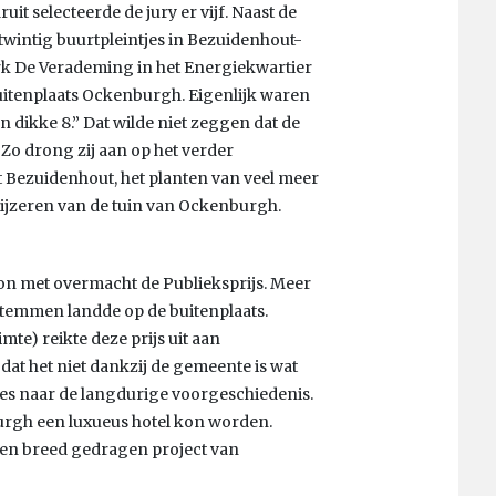
it selecteerde de jury er vijf. Naast de
wintig buurtpleintjes in Bezuidenhout-
rk De Verademing in het Energiekwartier
uitenplaats Ockenburgh. Eigenlijk waren
n dikke 8.” Dat wilde niet zeggen dat de
Zo drong zij aan op het verder
 Bezuidenhout, het planten van veel meer
jzeren van de tuin van Ockenburgh.
won met overmacht de Publieksprijs. Meer
 stemmen landde op de buitenplaats.
te) reikte deze prijs uit aan
dat het niet dankzij de gemeente is wat
rwees naar de langdurige voorgeschiedenis.
rgh een luxueus hotel kon worden.
een breed gedragen project van