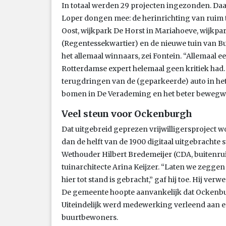
In totaal werden 29 projecten ingezonden. Daaru
Loper dongen mee: de herinrichting van ruim t
Oost, wijkpark De Horst in Mariahoeve, wijkpa
(Regentessekwartier) en de nieuwe tuin van B
het allemaal winnaars, zei Fontein. “Allemaal ee
Rotterdamse expert helemaal geen kritiek had. 
terugdringen van de (geparkeerde) auto in het
bomen in De Verademing en het beter bewegwi
Veel steun voor Ockenburgh
Dat uitgebreid geprezen vrijwilligersproject 
dan de helft van de 1900 digitaal uitgebrachte
Wethouder Hilbert Bredemeijer (CDA, buitenruim
tuinarchitecte Arina Keijzer. “Laten we zeggen 
hier tot stand is gebracht,” gaf hij toe. Hij ve
De gemeente hoopte aanvankelijk dat Ockenbu
Uiteindelijk werd medewerking verleend aan 
buurtbewoners.