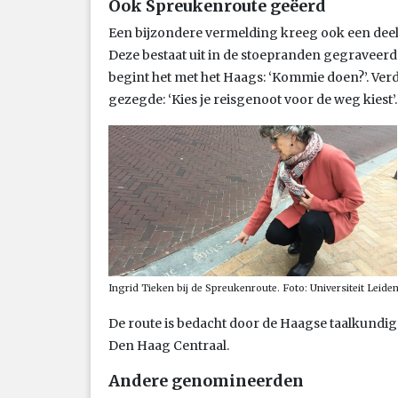
Ook Spreukenroute geëerd
Een bijzondere vermelding kreeg ook een deelp
Deze bestaat uit in de stoepranden gegraveerde t
begint het met het Haags: ‘Kommie doen?’. Verd
gezegde: ‘Kies je reisgenoot voor de weg kiest’.
Ingrid Tieken bij de Spreukenroute. Foto: Universiteit Leide
De route is bedacht door de Haagse taalkundi
Den Haag Centraal.
Andere genomineerden