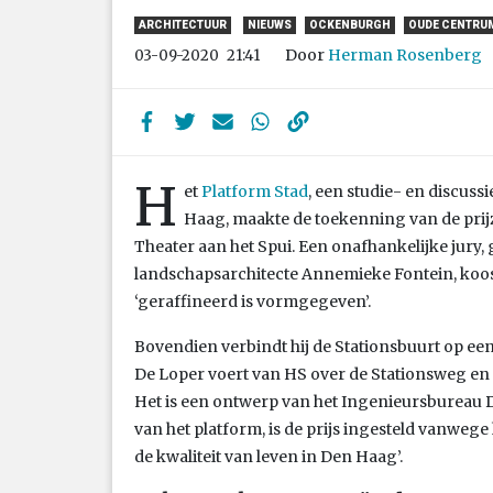
ARCHITECTUUR
NIEUWS
OCKENBURGH
OUDE CENTRU
Door
Herman Rosenberg
03-09-2020
21:41
H
et
Platform Stad
, een studie- en discuss
Haag, maakte de toekenning van de pri
Theater aan het Spui. Een onafhankelijke jury,
landschapsarchitecte Annemieke Fontein, koos
‘geraffineerd is vormgegeven’.
Bovendien verbindt hij de Stationsbuurt op e
De Loper voert van HS over de Stationsweg en 
Het is een ontwerp van het Ingenieursbureau D
van het platform, is de prijs ingesteld vanweg
de kwaliteit van leven in Den Haag’.