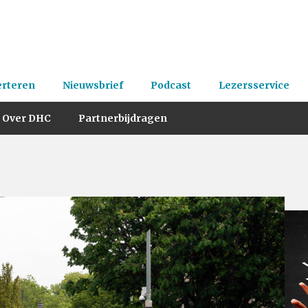
erteren
Nieuwsbrief
Podcast
Lezersservice
Over DHC
Partnerbijdragen