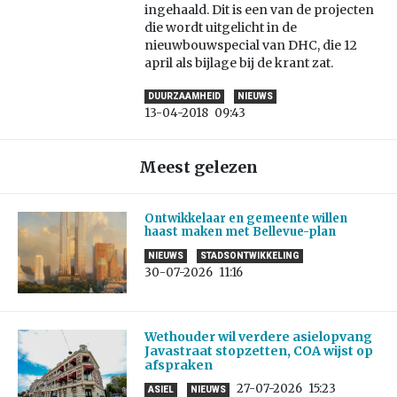
ingehaald. Dit is een van de projecten
die wordt uitgelicht in de
nieuwbouwspecial van DHC, die 12
april als bijlage bij de krant zat.
DUURZAAMHEID
NIEUWS
13-04-2018
09:43
Meest gelezen
Ontwikkelaar en gemeente willen
haast maken met Bellevue-plan
NIEUWS
STADSONTWIKKELING
30-07-2026
11:16
Wethouder wil verdere asielopvang
Javastraat stopzetten, COA wijst op
afspraken
27-07-2026
15:23
ASIEL
NIEUWS