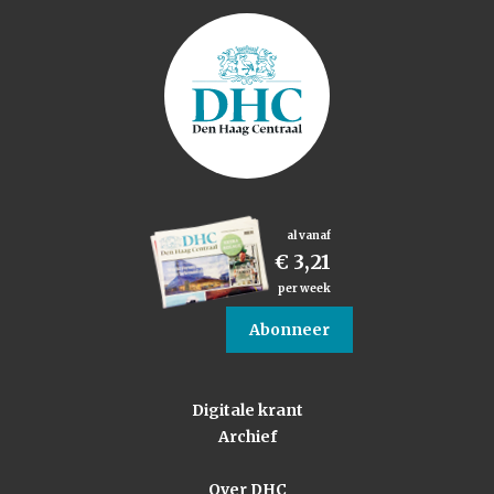
al vanaf
€ 3,21
per week
Abonneer
Digitale krant
Archief
Over DHC