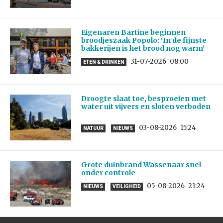
Eigenaren Bartine beginnen
broodjeszaak Popolo: ‘In de fijnste
bakkerijen is het brood nog warm’
31-07-2026
08:00
ETEN & DRINKEN
Droogte slaat toe, besproeien met
water uit vijvers en sloten verboden
03-08-2026
15:24
NATUUR
NIEUWS
Grote duinbrand Wassenaar snel
onder controle
05-08-2026
21:24
NIEUWS
VEILIGHEID