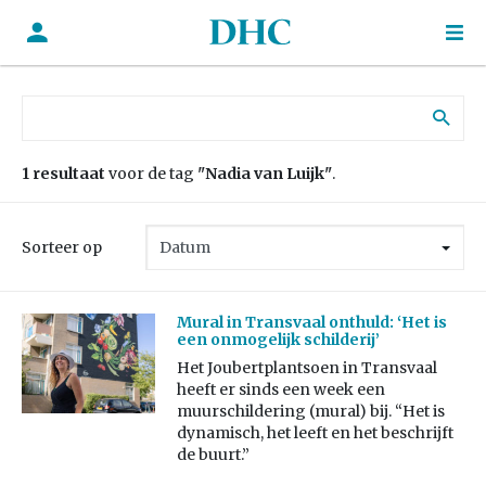
Zoek naar:
1 resultaat
voor de tag
"Nadia van Luijk"
.
Sorteer op
Mural in Transvaal onthuld: ‘Het is
een onmogelijk schilderij’
Het Joubertplantsoen in Transvaal
heeft er sinds een week een
muurschildering (mural) bij. “Het is
dynamisch, het leeft en het beschrijft
de buurt.”