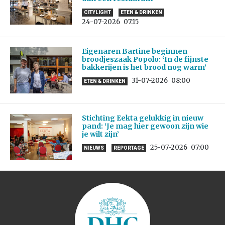
CITYLIGHT
ETEN & DRINKEN
24-07-2026
07:15
Eigenaren Bartine beginnen
broodjeszaak Popolo: ‘In de fijnste
bakkerijen is het brood nog warm’
31-07-2026
08:00
ETEN & DRINKEN
Stichting Eekta gelukkig in nieuw
pand: ‘Je mag hier gewoon zijn wie
je wilt zijn’
25-07-2026
07:00
NIEUWS
REPORTAGE