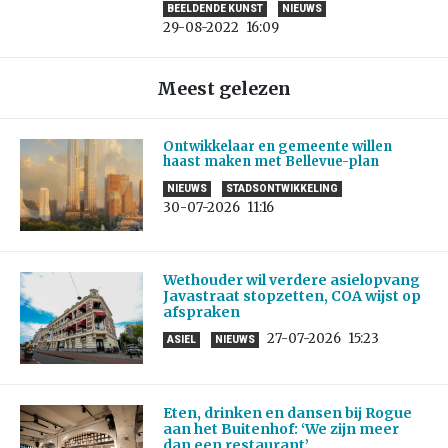
BEELDENDE KUNST
NIEUWS
29-08-2022
16:09
Meest gelezen
Ontwikkelaar en gemeente willen
haast maken met Bellevue-plan
NIEUWS
STADSONTWIKKELING
30-07-2026
11:16
Wethouder wil verdere asielopvang
Javastraat stopzetten, COA wijst op
afspraken
27-07-2026
15:23
ASIEL
NIEUWS
Eten, drinken en dansen bij Rogue
aan het Buitenhof: ‘We zijn meer
dan een restaurant’