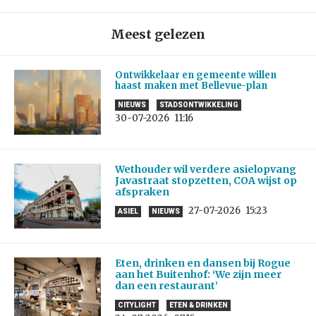
Meest gelezen
Ontwikkelaar en gemeente willen
haast maken met Bellevue-plan
NIEUWS
STADSONTWIKKELING
30-07-2026
11:16
Wethouder wil verdere asielopvang
Javastraat stopzetten, COA wijst op
afspraken
27-07-2026
15:23
ASIEL
NIEUWS
Eten, drinken en dansen bij Rogue
aan het Buitenhof: ‘We zijn meer
dan een restaurant’
CITYLIGHT
ETEN & DRINKEN