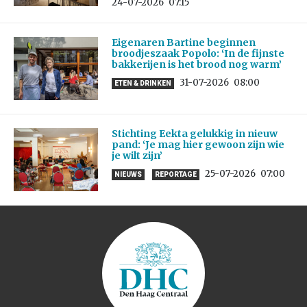
24-07-2026
07:15
Eigenaren Bartine beginnen
broodjeszaak Popolo: ‘In de fijnste
bakkerijen is het brood nog warm’
31-07-2026
08:00
ETEN & DRINKEN
Stichting Eekta gelukkig in nieuw
pand: ‘Je mag hier gewoon zijn wie
je wilt zijn’
25-07-2026
07:00
NIEUWS
REPORTAGE