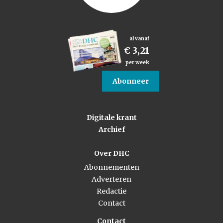
al vanaf
€ 3,21
per week
Abonneer
Digitale krant
Archief
Over DHC
Abonnementen
Adverteren
Redactie
Contact
Contact